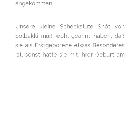
angekommen.
Unsere kleine Scheckstute Snót von
Solbakki muß wohl geahnt haben, daß
sie als Erstgeborene etwas Besonderes
ist, sonst hätte sie mit ihrer Geburt am
31. Mai 2001 vielleicht nicht gewartet, bis
Sonny zur Stelle war und die erste
Geburt auf Solbakki aus gebührender
Entfernung live miterleben konnte.