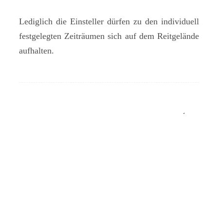
Lediglich die Einsteller dürfen zu den individuell
festgelegten Zeiträumen sich auf dem Reitgelände
aufhalten.
Navigation
←
REITSCHULE
WILLKOMMEN SKJÓNI
→
(Beiträge)
GESCHLOSSEN