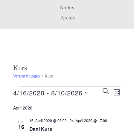
Archiv
Archiv
Kurs
Veranstaltungen
Kurs
Veranstaltungen
Veranstaltunge
SUCHE
4/16/2020
 - 
8/10/2026
Veransta
LISTE
Suche
Ansichte
Datum
wählen.
und
April 2020
Navigati
Ansichten,
16. April 2020 @ 08:00
-
24. April 2020 @ 17:00
DO.
Navigation
16
Dani Kurs