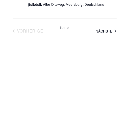
jfslkdslk
Alter Ortsweg, Meersburg, Deutschland
Heute
VERANSTALTUNGEN
VORHERIGE
VERANST
NÄCHSTE
KALENDER ABONNIEREN
Home
|
Sitemap
|
Impressum
|
Kontakt
|
Datenschutz
|
Links